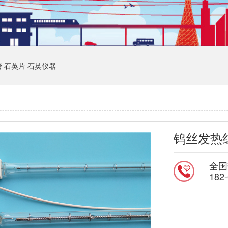
管
石英片
石英仪器
钨丝发热
全国
182