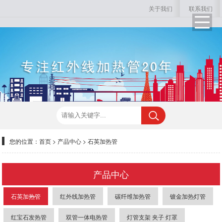
关于我们
联系我们
您的位置：
首页
>
产品中心
>
石英加热管
产品中心
石英加热管
红外线加热管
碳纤维加热管
镀金加热灯管
红宝石发热管
双管一体电热管
灯管支架 夹子 灯罩