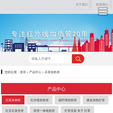
关于我们
联系我们
您的位置：
首页
>
产品中心
>
石英加热管
产品中心
石英加热管
红外线加热管
碳纤维加热管
镀金加热灯管
红宝石发热管
双管一体电热管
灯管支架 夹子 灯罩