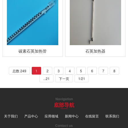
碳素石英加热管
石英加热器
总数 249
1
2
3
4
5
6
7
8
...21
下一页
1/21
Navigation
底部导航
关于我们
产品中心
应用领域
新闻中心
在线留言
联系我们
Contact us